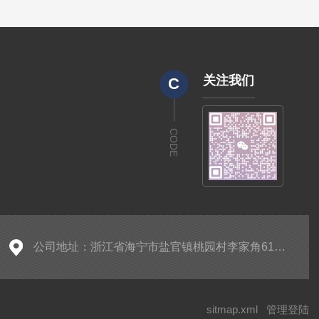
关注我们
C
CODE
公司地址：浙江省海宁市盐官镇桃园村李家角61号（桃园桥南侧）
sitmap.xml
管理登陆