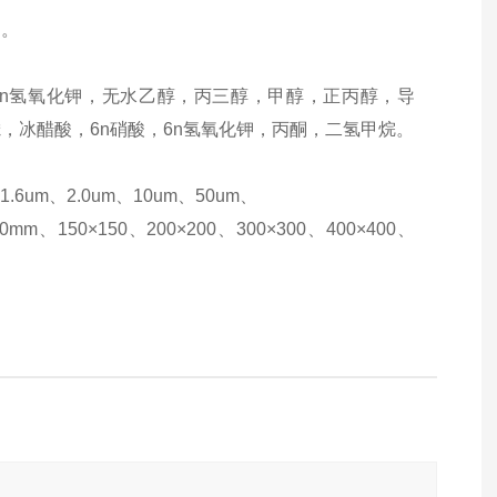
用。
，6n氢氧化钾，无水乙醇，丙三醇，甲醇，正丙醇，导
，冰醋酸，6n硝酸，6n氢氧化钾，丙酮，二氢甲烷。
、1.6um、2.0um、10um、50um、
m、150×150、200×200、300×300、400×400、