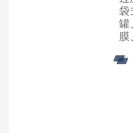
袋
罐
膜