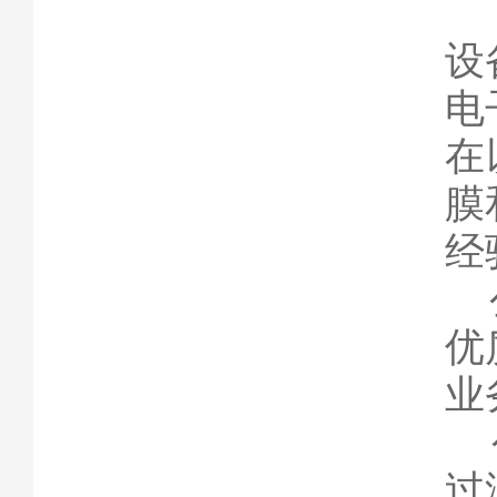
海
设
电
在
膜
经
公
优
业
公
过