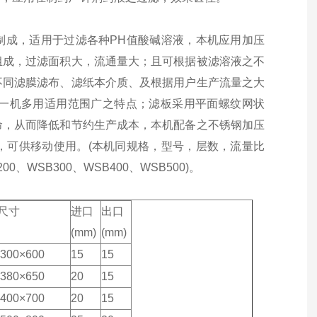
料制成，适用于过滤各种PH值酸碱溶液，本机应用加压
组成，过滤面积大，流通量大；且可根据被滤溶液之不
不同滤膜滤布、滤纸本介质、及根据用户生产流量之大
一机多用适用范围广之特点；滤板采用平面螺纹网状
命，从而降低和节约生产成本，本机配备之不锈钢加压
，可供移动使用。(本机同规格，型号，层数，流量比
00、WSB300、WSB400、WSB500)。
尺寸
进口
出口
)
(mm)
(mm)
×300×600
15
15
×380×650
20
15
×400×700
20
15