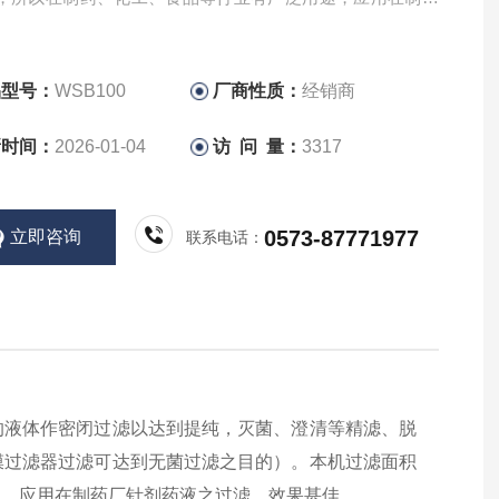
药液之过滤，效果甚佳。
品型号：
WSB100
厂商性质：
经销商
新时间：
2026-01-04
访 问 量：
3317
0573-87771977
立即咨询
联系电话：
的液体作密闭过滤以达到提纯，灭菌、澄清等精滤、脱
膜过滤器过滤可达到无菌过滤之目的）。本机过滤面积
途，应用在制药厂针剂药液之过滤，效果甚佳。