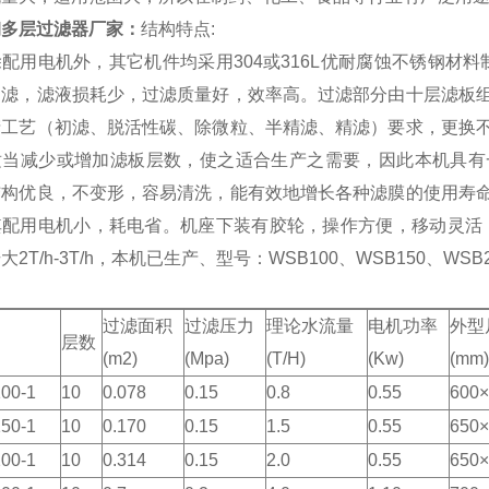
钢多层过滤器厂家
：
结构特点:
配用电机外，其它机件均采用304或316L优耐腐蚀不锈钢材
过滤，滤液损耗少，过滤质量好，效率高。过滤部分由十层滤板
产工艺（初滤、脱活性碳、除微粒、半精滤、精滤）要求，更换
适当减少或增加滤板层数，使之适合生产之需要，因此本机具有
结构优良，不变形，容易清洗，能有效地增长各种滤膜的使用寿
其配用电机小，耗电省。机座下装有胶轮，操作方便，移动灵活
大2T/h-3T/h，本机已生产、型号：WSB100、WSB150、WSB2
过滤面积
过滤压力
理论水流量
电机功率
外型
层数
(m2)
(Mpa)
(T/H)
(Kw)
(mm
00-1
10
0.078
0.15
0.8
0.55
600
50-1
10
0.170
0.15
1.5
0.55
650
00-1
10
0.314
0.15
2.0
0.55
650