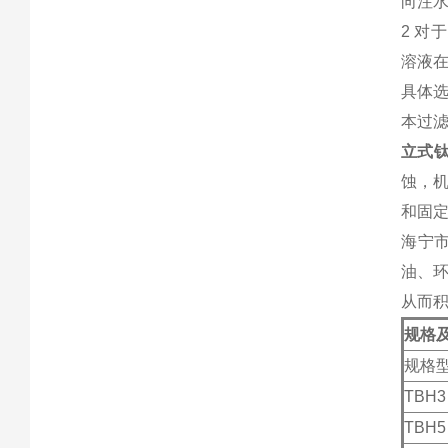
向注水
2 对
溶液
具体
本过滤
立式
蚀，机
和固定
海宁
油、
从而
规格
规格
TBH3
TBH5