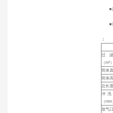
■从
■油
：
过
（m²
筒体
筒体
总长
冲洗
（mm
放气