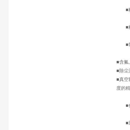
■粉
■糖
■氯
■含
■除
■真
度的
■化
■重