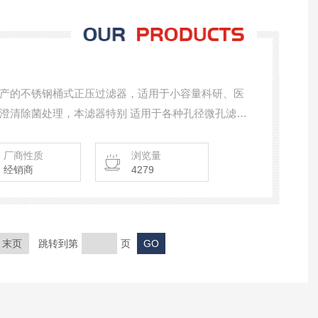
产的不锈钢桶式正压过滤器，适用于小容量科研、医
澄清除菌处理，本滤器特别 适用于各种孔径微孔滤
套作 抽滤和压滤，又可和一般加压泵配套使用，达到
决少量液体过滤化验的好帮手。
厂商性质
浏览量
经销商
4279
末页
跳转到第
页