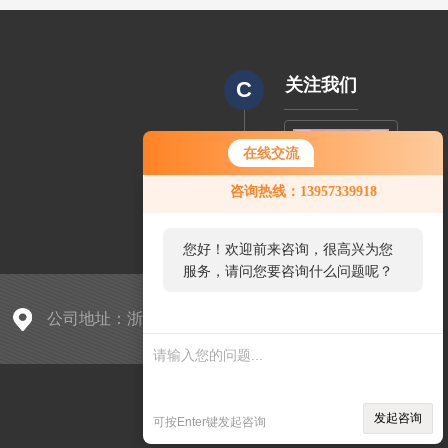
关注我们
C
在线交流
CODE
咨询热线：13957339918
您好！欢迎前来咨询，很高兴为您
服务，请问您要咨询什么问题呢？
公司地址：浙江省海宁市盐官镇桃园村李家角61号（桃园桥南侧）
sitmap.xml
管理登陆
发起咨询
可按Enter键发起咨询