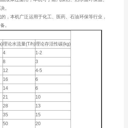
解决。
成的，本机广泛运用于化工、医药、石油环保等行业，
设备。
)
理论水流量(T/h)
理论存活性碳(kg)
4
1-2
8
3
12
4-5
16
6
14
6
21
10
28
13
35
15
50
20