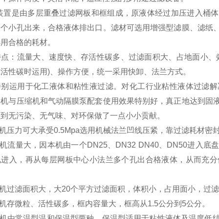
装置是由多层重叠过滤网板和框组成，原液体经过加压进入桶体
多个小孔出来，合格液体排出口。滤材可选用增强型滤膜、滤纸
选用合格的耗材。
特点：流量大、速度快、存活性碳多、过滤面积大、占地面小、
活性碳时运用)、操作方便，统一采用快卸、法兰方式。
特别运用于化工液体和粘性液过滤。对化工行业粘性液体过滤解
本机与压缩机和气动隔膜泵配套使用效果特别好，真正地达到固
做到无污染、无气味、对环保做了一点小小贡献。
本机压力可大承受0.5Mpa选用机械法兰凹线压紧，靠过滤耗材密
本机流量大，因本机由一个DN25、DN32 DN40、DN50
孔进入，再从每层网板中心小法兰多个孔出合格液体，从而充分
本机过滤面积大，大20个平方过滤面积，体积小，占用面小，过滤
本机存微粒、活性碳多，框内容量大，框高从1.5公分到5公分。
 本机由常温型温和保温型两种，保温型适用于粘性液体及温度低