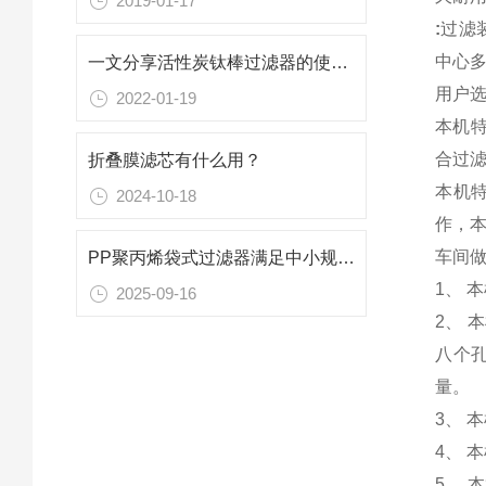
2019-01-17
:
过滤
中心
一文分享活性炭钛棒过滤器的使用注意事项
用户
2022-01-19
本机
合过滤
折叠膜滤芯有什么用？
本机
2024-10-18
作，
车间
PP聚丙烯袋式过滤器满足中小规模生产与民用过滤的需求
1、 
2025-09-16
2、 
八个
量。
3、 
4、 
5、