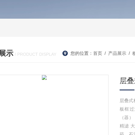
展示
您的位置：
首页
/
产品展示
/
/ PRODUCT DISPLAY
层叠
层叠式
板框过
（器）
精滤 
药、石