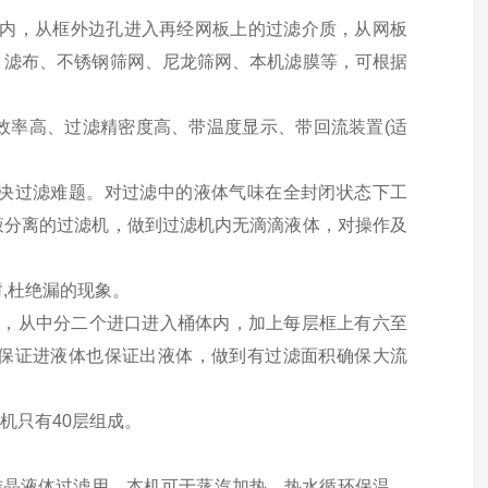
内，从框外边孔进入再经网板上的过滤介质，从网板
、滤布、不锈钢筛网、尼龙筛网、本机滤膜等，可根据
效率高、过滤精密度高、带温度显示、带回流装置(适
决过滤难题。对过滤中的液体气味在全封闭状态下工
液分离的过滤机，做到过滤机内无滴滴液体，对操作及
封,杜绝漏的现象。
进入底盘，从中分二个进口进入桶体内，加上每层框上有六至
保证进液体也保证出液体，做到有过滤面积确保大流
机只有40层组成。
结晶液体过滤用，本机可于蒸汽加热、热水循环保温、