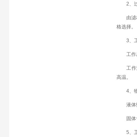
2、过
由滤材的
格选择。
3、工
工作压力
工作温度
高温。
4、物
液体性质
固体含
5、卫