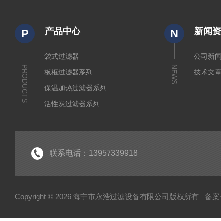
产品中心
新闻
P
N
袋式过滤器
公司新
PRODUCTS
NEWS
板框过滤器系列
技术文
保温加热过滤器系列
活性炭过滤器系列
小流量实验室过滤器系列
折叠式膜滤芯系列
水系及有机微孔滤膜系列
联系电话：13957339918
制药级配液罐系列
液体过滤袋系列
Copyright © 2026 海宁市永浩过滤设备有限公司版权所有
备案号
不锈钢配件系列
不锈钢泵系列