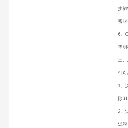
接触物料
密封件材
6、CI
需明确是
三、系
针对高
1、滤
除316
2、滤
滤膜：精