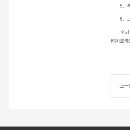
5、考虑
6、成本
全封闭
封闭层叠
上一