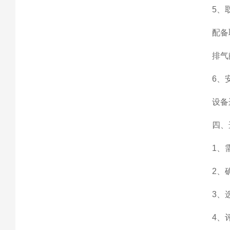
5、取
配备取
排气阀
6、安
设备运
四、选
1、需求
2、确定
3、选择
4、评估