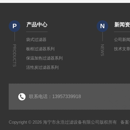
产品中心
新闻
P
N
袋式过滤器
公司新
PRODUCTS
NEWS
板框过滤器系列
技术文
保温加热过滤器系列
活性炭过滤器系列
小流量实验室过滤器系列
折叠式膜滤芯系列
水系及有机微孔滤膜系列
联系电话：13957339918
制药级配液罐系列
液体过滤袋系列
Copyright © 2026 海宁市永浩过滤设备有限公司版权所有
备案号
不锈钢配件系列