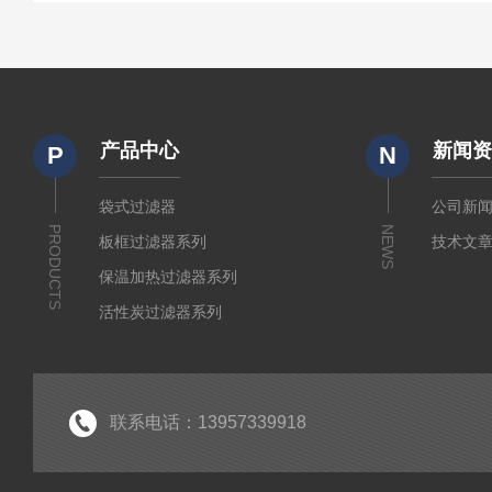
产品中心
新闻
P
N
袋式过滤器
公司新
PRODUCTS
NEWS
板框过滤器系列
技术文
保温加热过滤器系列
活性炭过滤器系列
小流量实验室过滤器系列
折叠式膜滤芯系列
水系及有机微孔滤膜系列
联系电话：13957339918
制药级配液罐系列
液体过滤袋系列