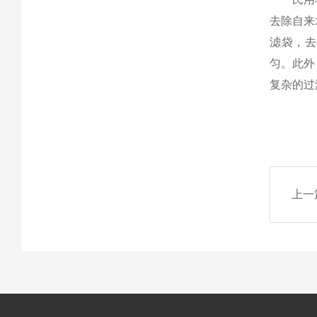
去除自来
滤袋，去
匀。此外
复杂的过
上一