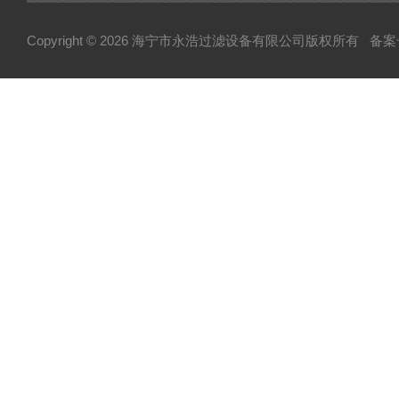
液体过滤袋系列
Copyright © 2026 海宁市永浩过滤设备有限公司版权所有
备案号
不锈钢配件系列
不锈钢泵系列
纸板压滤机系列