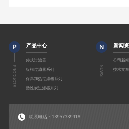
产品中心
新闻
P
N
袋式过滤器
公司新
PRODUCTS
NEWS
板框过滤器系列
技术文
保温加热过滤器系列
活性炭过滤器系列
小流量实验室过滤器系列
折叠式膜滤芯系列
水系及有机微孔滤膜系列
联系电话：13957339918
制药级配液罐系列