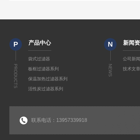
产品中心
新闻
P
N
袋式过滤器
公司新
PRODUCTS
NEWS
板框过滤器系列
技术文
保温加热过滤器系列
活性炭过滤器系列
小流量实验室过滤器系列
折叠式膜滤芯系列
水系及有机微孔滤膜系列
联系电话：13957339918
制药级配液罐系列
液体过滤袋系列