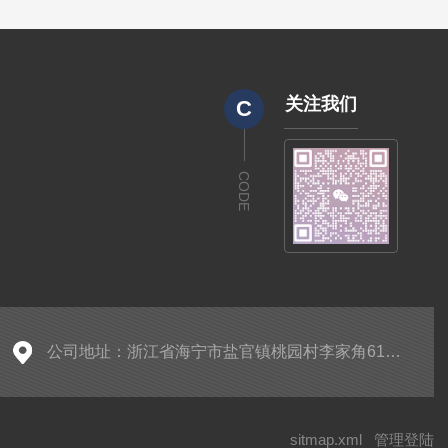
关注我们
C
CODE
公司地址：浙江省海宁市盐官镇桃园村李家角61号（桃园桥南侧）
sitmap.xml
管理登陆