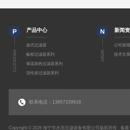
产品中心
新闻
P
N
袋式过滤器
公司新
PRODUCTS
NEWS
板框过滤器系列
技术文
保温加热过滤器系列
活性炭过滤器系列
小流量实验室过滤器系列
折叠式膜滤芯系列
水系及有机微孔滤膜系列
联系电话：13957339918
制药级配液罐系列
液体过滤袋系列
Copyright © 2026 海宁市永浩过滤设备有限公司版权所有
备案号
不锈钢配件系列