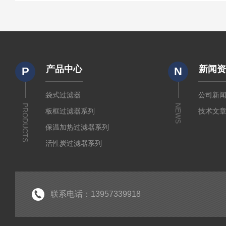
产品中心
新闻
P
N
袋式过滤器
公司新
PRODUCTS
NEWS
板框过滤器系列
技术文
保温加热过滤器系列
活性炭过滤器系列
小流量实验室过滤器系列
折叠式膜滤芯系列
水系及有机微孔滤膜系列
联系电话：13957339918
制药级配液罐系列
液体过滤袋系列