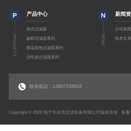
产品中心
新闻
P
N
袋式过滤器
公司新
PRODUCTS
NEWS
板框过滤器系列
技术文
保温加热过滤器系列
活性炭过滤器系列
小流量实验室过滤器系列
折叠式膜滤芯系列
水系及有机微孔滤膜系列
联系电话：13957339918
制药级配液罐系列
液体过滤袋系列
Copyright © 2026 海宁市永浩过滤设备有限公司版权所有
备案号
不锈钢配件系列
不锈钢泵系列