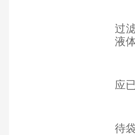
2
过
液
3
应
4
待